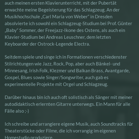
auch meinen ersten Klavierunterricht, mit der Pubertät
erwachte meine Begeisterung für das Schlagzeug. An der
Musikhochschule „Carl Maria von Weber“ in Dresden
absolvierte ich sowohl ein Schlagzeug-Studium bei Prof. Günter
„Baby“ Sommer, der Freejazz-Ikone des Ostens, als auch ein
Klavier-Studium bei Andreas Leuschner, dem letzten
Keyboarder der Ostrock-Legende Electra.
Seitdem spiele und singe ich in Formationen verschiedenster
Stilrichtungen wie Jazz, Rock, Pop, aber auch Bänkel- und
Minnesang, Irish Folk, Klezmer und Balkan Brass, Avantgarde,
Gospel, Blues sowie Singer/Songwriter, auch gab es
experimentelle Projekte mit Orgel und Schlagzeug.
Darüber hinaus bin ich auch oft solistisch als Sänger mit meiner
autodidaktisch erlernten Gitarre unterwegs. Ein Mann für alle
Fälle also ;-)
Ich schreibe und arrangiere eigene Musik, auch Soundtracks für
Theaterstücke oder Filme, die ich vorrangig im eigenen
Homestudio produziere.