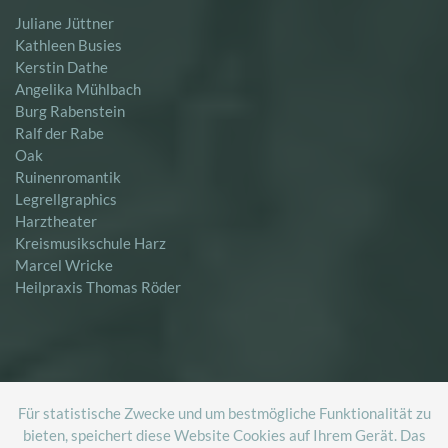
Juliane Jüttner
Kathleen Busies
Kerstin Dathe
Angelika Mühlbach
Burg Rabenstein
Ralf der Rabe
Oak
Ruinenromantik
Legrellgraphics
Harztheater
Kreismusikschule Harz
Marcel Wricke
Heilpraxis Thomas Röder
START
IMPRESSUM
DATENSCHUTZ
Für statistische Zwecke und um bestmögliche Funktionalität zu
bieten, speichert diese Website Cookies auf Ihrem Gerät. Das