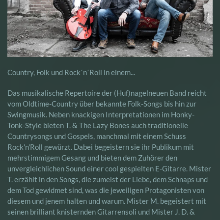
Country, Folk und Rock´n´Roll in einem...
Das musikalische Repertoire der (Huf)nagelneuen Band reicht
vom Oldtime-Country über bekannte Folk-Songs bis hin zur
Swingmusik. Neben knackigen Interpretationen im Honky-
Tonk-Style bieten T. & The Lazy Bones auch traditionelle
Countrysongs und Gospels, manchmal mit einem Schuss
Rock'n'Roll gewürzt. Dabei begeistern sie ihr Publikum mit
mehrstimmigem Gesang und bieten dem Zuhörer den
unvergleichlichen Sound einer cool gespielten E-Gitarre. Mister
T. erzählt in den Songs, die zumeist der Liebe, dem Schnaps und
dem Tod gewidmet sind, was die jeweiligen Protagonisten von
diesem und jenem halten und warum. Mister M. begeistert mit
seinen brilliant knisternden Gitarrensoli und Mister J. D. &