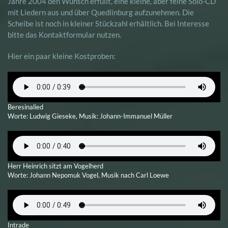
Jahre 2004 den Wunsch erfüllt, eine kleine, aber feine Solo-CD
mit Liedern aus und über Quedlinburg aufzunehmen. Die
Scheibe ist noch in kleiner Stückzahl erhältlich. Bei Interesse
bitte das Kontaktformular nutzen.
Hier ein paar kleine Kostproben:
Beresinalied
Worte: Ludwig Gieseke, Musik: Johann-Immanuel Müller
Herr Heinrich sitzt am Vogelherd
Worte: Johann Nepomuk Vogel, Musik nach Carl Loewe
Intrade